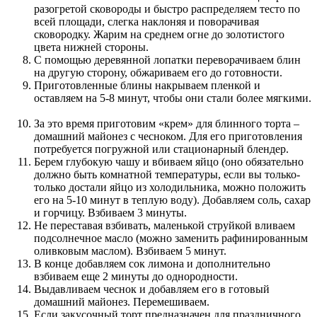
разогретой сковороды и быстро распределяем тесто по
всей площади, слегка наклоняя и поворачивая
сковородку. Жарим на среднем огне до золотистого
цвета нижней стороны.
С помощью деревянной лопатки переворачиваем блин
на другую сторону, обжариваем его до готовности.
Приготовленные блины накрываем пленкой и
оставляем на 5-8 минут, чтобы они стали более мягкими.
За это время приготовим «крем» для блинного торта –
домашний майонез с чесноком. Для его приготовления
потребуется погружной или стационарный блендер.
Берем глубокую чашу и вбиваем яйцо (оно обязательно
должно быть комнатной температуры, если вы только-
только достали яйцо из холодильника, можно положить
его на 5-10 минут в теплую воду). Добавляем соль, сахар
и горчицу. Взбиваем 3 минуты.
Не переставая взбивать, маленькой струйкой вливаем
подсолнечное масло (можно заменить рафинированным
оливковым маслом). Взбиваем 5 минут.
В конце добавляем сок лимона и дополнительно
взбиваем еще 2 минуты до однородности.
Выдавливаем чеснок и добавляем его в готовый
домашний майонез. Перемешиваем.
Если закусочный торт предназначен для праздничного