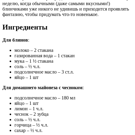
неделю, когда обычными (даже самыми вкусными!)
блинчиками уже никого не удивишь и приходится проявлять
фантазию, чтобы придумать что-то новенькое.
Ингредиенты
Для блинов
:
молоко – 2 стакана
газированная вода – 1 стакан
мука – 1 ½ стакана
соль – ½ ч.л.
подсолнечное масло – 3 ст.л.
яйцо – 1 шт
Для домашнего майонеза с чесноком
:
подсолнечное масло – 180 мл
яйцо – 1 шт
лимон – 1 ч.л.
чеснок – 2 зубца
соль – ½ ч.л.
горчица – ½ ч.л.
сахар – ½ ч.л.