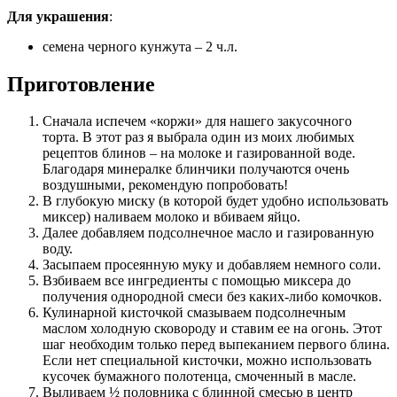
Для украшения
:
семена черного кунжута – 2 ч.л.
Приготовление
Сначала испечем «коржи» для нашего закусочного
торта. В этот раз я выбрала один из моих любимых
рецептов блинов – на молоке и газированной воде.
Благодаря минералке блинчики получаются очень
воздушными, рекомендую попробовать!
В глубокую миску (в которой будет удобно использовать
миксер) наливаем молоко и вбиваем яйцо.
Далее добавляем подсолнечное масло и газированную
воду.
Засыпаем просеянную муку и добавляем немного соли.
Взбиваем все ингредиенты с помощью миксера до
получения однородной смеси без каких-либо комочков.
Кулинарной кисточкой смазываем подсолнечным
маслом холодную сковороду и ставим ее на огонь. Этот
шаг необходим только перед выпеканием первого блина.
Если нет специальной кисточки, можно использовать
кусочек бумажного полотенца, смоченный в масле.
Выливаем ½ половника с блинной смесью в центр