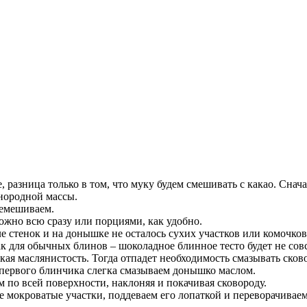
, разница только в том, что муку будем смешивать с какао. Снач
днородной массы.
ремешиваем.
ожно всю сразу или порциями, как удобно.
 стенок и на донышке не осталось сухих участков или комочков
ак для обычных блинов – шоколадное блинное тесто будет не совс
гкая маслянистость. Тогда отпадет необходимость смазывать ско
я первого блинчика слегка смазываем донышко маслом.
 по всей поверхности, наклоняя и покачивая сковороду.
се мокроватые участки, поддеваем его лопаткой и переворачива