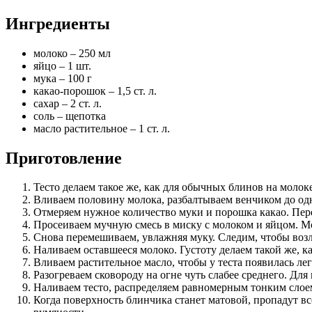
Ингредиенты
молоко – 250 мл
яйцо – 1 шт.
мука – 100 г
какао-порошок – 1,5 ст. л.
сахар – 2 ст. л.
соль – щепотка
масло растительное – 1 ст. л.
Приготовление
Тесто делаем такое же, как для обычных блинов на молоке
Вливаем половину молока, разбалтываем венчиком до о
Отмеряем нужное количество муки и порошка какао. Пе
Просеиваем мучную смесь в миску с молоком и яйцом. М
Снова перемешиваем, увлажняя муку. Следим, чтобы возле
Наливаем оставшееся молоко. Густоту делаем такой же, к
Вливаем растительное масло, чтобы у теста появилась ле
Разогреваем сковороду на огне чуть слабее среднего. Дл
Наливаем тесто, распределяем равномерным тонким слоем
Когда поверхность блинчика станет матовой, пропадут в