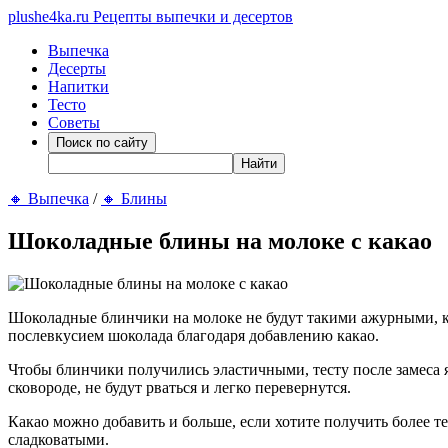
plushe4ka.ru
Рецепты выпечки и десертов
Выпечка
Десерты
Напитки
Тесто
Советы
🔸
Выпечка
/
🔸
Блины
Шоколадные блины на молоке с какао
Шоколадные блинчики на молоке не будут такими ажурными, к
послевкусием шоколада благодаря добавлению какао.
Чтобы блинчики получились эластичными, тесту после замеса я 
сковороде, не будут рваться и легко перевернутся.
Какао можно добавить и больше, если хотите получить более т
сладковатыми.