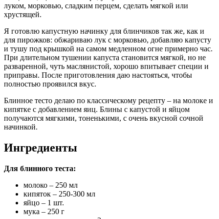
луком, морковью, сладким перцем, сделать мягкой или
хрустящей.
Я готовлю капустную начинку для блинчиков так же, как и
для пирожков: обжариваю лук с морковью, добавляю капусту
и тушу под крышкой на самом медленном огне примерно час.
При длительном тушении капуста становится мягкой, но не
разваренной, чуть маслянистой, хорошо впитывает специи и
приправы. После приготовления даю настояться, чтобы
полностью проявился вкус.
Блинное тесто делаю по классическому рецепту – на молоке и
кипятке с добавлением яиц. Блины с капустой и яйцом
получаются мягкими, тоненькими, с очень вкусной сочной
начинкой.
Ингредиенты
Для блинного теста:
молоко – 250 мл
кипяток – 250-300 мл
яйцо – 1 шт.
мука – 250 г