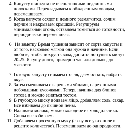
Капусту шинкуем не очень тонкими недлинными
полосками. Перекладываем к обжаренным овощам,
перемешиваем.
Когда капуста осядет и немного размягчится, солим,
перчим и накрываем крышкой. Регулируем
минимальный огонь, оставляем томиться до готовности,
периодически перемешивая.
На заметку
Время тушения зависит от сорта капусты и
от того, насколько мягкой она нужна в начинке. Если
любите, чтобы похрустывала, достаточно тушить минут
20-25. Я тушу долго, примерно час или дольше, до
мягкости.
Готовую капусту снимаем с огня, даем остыть, набрать
вкус.
Затем смешиваем с вареными яйцами, нарезанными
небольшими кусочками. Теперь начинка для блинов
готова и можно заняться тестом.
В глубокую миску вбиваем яйцо, добавляем соль, сахар.
Все взбиваем до пышной пены.
Наливаем молоко, можно холодное из холодильника.
Снова все взбиваем.
Добавляем просеянную муку (сразу все указанное в
рецепте количество). Перемешиваем до однородности,