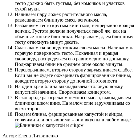
тесто должно быть густым, без комочков и участков
сухой муки.
Наливаем пару ложек растительного масла,
размешиваем блинную смесь венчиком.
Разбавляем тесто крутым кипятком, непрерывно вращая
венчик. Густота должна получиться такой же, как на
обычные тонкие блинчики. Накрываем, даем блинному
тесту отдохнуть минут десять.
Смазываем сковороду тонким слоем масла. Наливаем на
горячую поверхность тесто. Покачивая и вращая
сковороду, распределяем его равномерно по донышку.
Поджариваем блин на среднем огне около минуты.
Переворачиваем, вторую сторону зарумяниваем слабее.
Если вы не будете обжаривать фаршированные блины,
доведите вторую сторону до полной готовности.
На один край блина выкладываем столовую ложку
капустной начинки. Сворачиваем конвертом.
В сковороде разогреваем немного масла, выкладываем
блинчики швом вниз. На малом огне зарумяниваем со
всех сторон.
Подаем блины, фаршированные капустой и яйцом,
горячими или остывшими – они вкусны в любом виде.
Автор: Елена Литвиненко