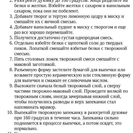
Разогрейте духовку до 160 градусов. Яйца разделите на
белки и желтки. Взбейте желтки с сахаром и ванильным
сахаром, пока они не побелеют.
Добавьте творог и тертую лимонную цедру в миску и
смешайте их с яичной смесью.
Добавьте ванильный пудинг в миску с творогом и еще
раз все хорошо перемешайте.
Получится достаточно густая однородная смесь.
Отдельно взбейте белки с щепоткой соли до твердых
пиков. Лопаткой смешайте взбитые белки с творожной
смесью.
Пять столовых ложек творожной смеси смешайте с
маковой заготовкой.
Разъемную форму застелите бумагой для выпечки или
возьмите простую керамическую или стеклянную форму
для выпечки и смажьте ее сливочным маслом.
Выложите сначала белый творожный слой, а сверху
частями творожно-маковый слой. Проведите вилкой по
творожным слоям, иногда зачерпывая нижний слой,
чтобы получились разводы и верх запеканки стал
напоминать мрамор.
Выпекайте творожную запеканку в разогретой духовке
при 160 градусах в течение часа. Запеканка сильно
поднимется в процессе выпечки, а потом осядет, это
нормально.