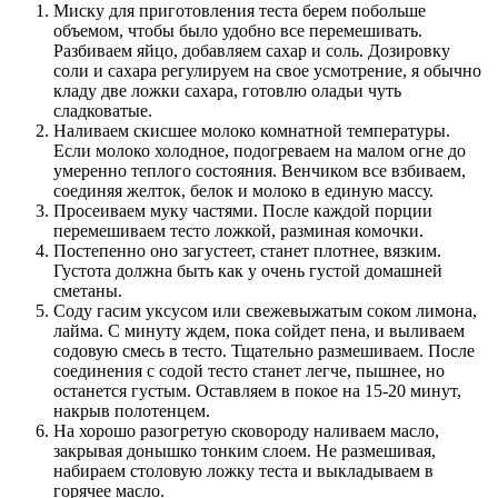
Миску для приготовления теста берем побольше
объемом, чтобы было удобно все перемешивать.
Разбиваем яйцо, добавляем сахар и соль. Дозировку
соли и сахара регулируем на свое усмотрение, я обычно
кладу две ложки сахара, готовлю оладьи чуть
сладковатые.
Наливаем скисшее молоко комнатной температуры.
Если молоко холодное, подогреваем на малом огне до
умеренно теплого состояния. Венчиком все взбиваем,
соединяя желток, белок и молоко в единую массу.
Просеиваем муку частями. После каждой порции
перемешиваем тесто ложкой, разминая комочки.
Постепенно оно загустеет, станет плотнее, вязким.
Густота должна быть как у очень густой домашней
сметаны.
Соду гасим уксусом или свежевыжатым соком лимона,
лайма. С минуту ждем, пока сойдет пена, и выливаем
содовую смесь в тесто. Тщательно размешиваем. После
соединения с содой тесто станет легче, пышнее, но
останется густым. Оставляем в покое на 15-20 минут,
накрыв полотенцем.
На хорошо разогретую сковороду наливаем масло,
закрывая донышко тонким слоем. Не размешивая,
набираем столовую ложку теста и выкладываем в
горячее масло.