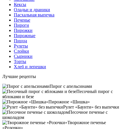
Кексы
Оладьи и драники
Пасхальная выпечка
Печенье
Пироги
Пирожки
Пирожные
Пицца
Рулеты
Слойки
Сырники
Торты
Хлеб и лепешки
Лучшие рецепты
Пирог с апельсинами
Песочный пирог с
яблоками и безе
Пирожное «Шишка»
Рулет «Баунти» без выпечки
Песочное печенье с
шоколадом
Творожное печенье
«Розочки»