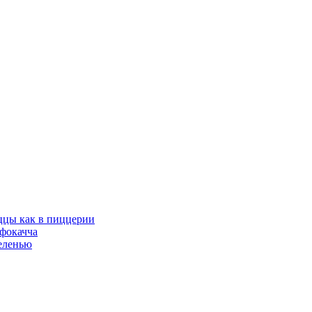
иццы как в пиццерии
 фокачча
еленью