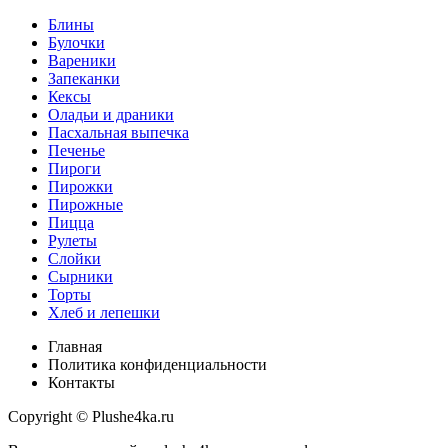
Блины
Булочки
Вареники
Запеканки
Кексы
Оладьи и драники
Пасхальная выпечка
Печенье
Пироги
Пирожки
Пирожные
Пицца
Рулеты
Слойки
Сырники
Торты
Хлеб и лепешки
Главная
Политика конфиденциальности
Контакты
Copyright © Plushe4ka.ru