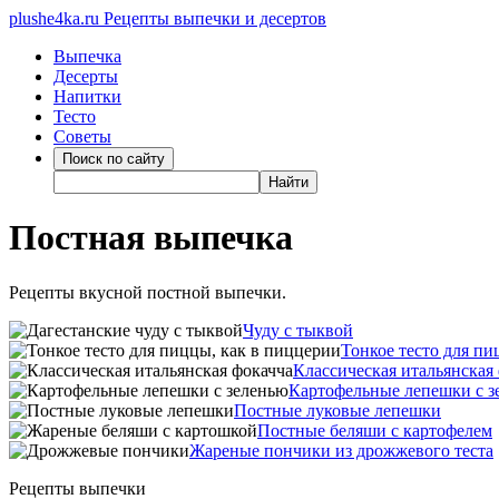
plushe4ka.ru
Рецепты выпечки и десертов
Выпечка
Десерты
Напитки
Тесто
Советы
Постная выпечка
Рецепты вкусной постной выпечки
.
Чуду с тыквой
Тонкое тесто для п
Классическая итальянская
Картофельные лепешки с з
Постные луковые лепешки
Постные беляши с картофелем
Жареные пончики из дрожжевого теста
Рецепты выпечки