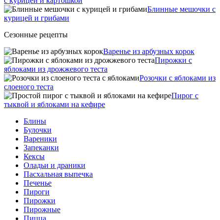
с курицей и картошкой
Блинные мешочки с
курицей и грибами
Сезонные рецепты
Варенье из арбузных корок
Пирожки с
яблоками из дрожжевого теста
Розочки с яблоками из
слоеного теста
Пирог с
тыквой и яблоками на кефире
Блины
Булочки
Вареники
Запеканки
Кексы
Оладьи и драники
Пасхальная выпечка
Печенье
Пироги
Пирожки
Пирожные
Пицца