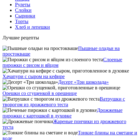
Рулеты
Слойки
Сырники
Торты
Хлеб и лепешки
Лучшие рецепты
Пышные оладьи на
простокваше
Слоеные
пирожки с рисом и яйцом
Хачапури с сыром на кефире
Десерт «Три шоколада»
Орешки со сгущенкой в орешнице
Ватрушки с
творогом из дрожжевого теста
Дрожжевые
пирожки с картошкой в духовке
Жареные пончики из дрожжевого
теста
Тонкие блины на сметане и
воде